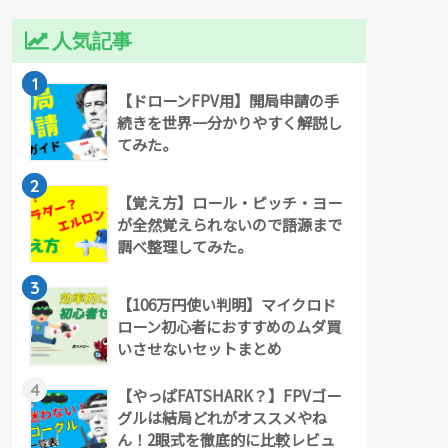
人気記事
1
【ドローンFPV用】開局申請の手
続きを世界一分かりやすく解説し
てみた。
2
【覚え方】ロール・ピッチ・ヨー
が全然覚えられないので語源まで
調べ整理してみた。
3
【106万円使い判明】マイクロド
ローン初心者におすすめのムダ買
いさせないセットまとめ
4
【やっぱFATSHARK？】FPVゴー
グルは結局どれがオススメやね
ん！2眼式を徹底的に比較レビュ