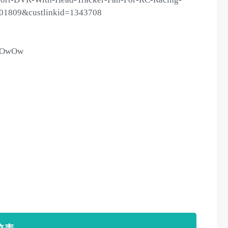
01809&custlinkid=1343708
07OwOw