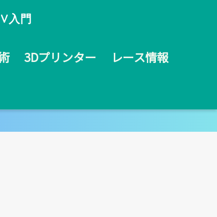
V入門
術
3Dプリンター
レース情報