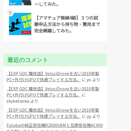
ーしてみた。
5
【アマチュア無線4級】３つの試
験申込方法から持ち物・費用まで
完全網羅してみた。
最近のコメント
【EXP GDC 魔改造】VelociDroneを古い2010年製
PC+外付けGPUで快適プレイする方法。
に
yo
より
【EXP GDC 魔改造】VelociDroneを古い2010年製
PC+外付けGPUで快適プレイする方法。
に
skykataoka
より
【EXP GDC 魔改造】VelociDroneを古い2010年製
PC+外付けGPUで快適プレイする方法。
に
yo
より
Futabaの純正受信機R2000SBMと互換受信機AC900