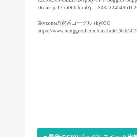
Drone-p-1755006.html?p=JS0322245496162
Skyzoneの定番ゴーグル sky03O
https://www.banggood.com/custlink/DGK3